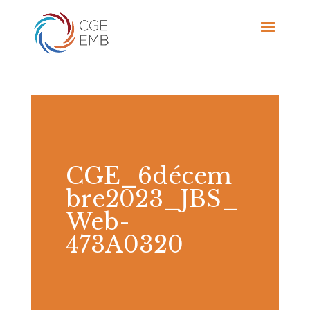
CGE_6décem
bre2023_JBS_
Web-
473A0320