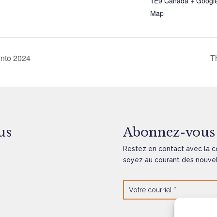
1E9
Canada
+ Googl
Map
onto 2024
T
us
Abonnez-vous 
Restez en contact avec la 
soyez au courant des nouvell