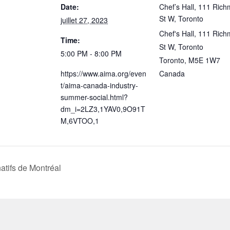
Date:
Chef’s Hall, 111 Ric
St W, Toronto
juillet 27, 2023
Chef's Hall, 111 Ric
Time:
St W, Toronto
5:00 PM - 8:00 PM
Toronto
,
M5E 1W7
https://www.aima.org/even
Canada
t/aima-canada-industry-
summer-social.html?
dm_i=2LZ3,1YAV0,9O91T
M,6VTOO,1
atifs de Montréal