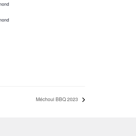
hmond
hmond
Méchoui BBQ 2023