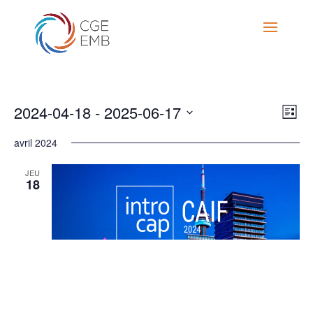
Vie
Ev
2024-04-18
 - 
2025-06-17
List
Navi
Vi
Select
Na
avril 2024
date.
JEU
18